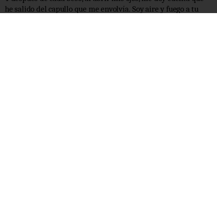
he salido del capullo que me envolvía. Soy aire y fuego a tu
lado.
Te amo.
Colabora
Iniciar sesión
Newsletter
Política de privacidad
Aviso Legal
WORLD WIDE CREATORS
info@135mag.com
© 2026 135MAG