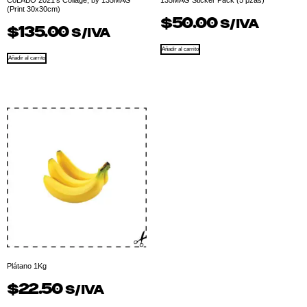
CoLABO 2021’s Collage, by 135MAG
135MAG Sticker Pack (5 pzas)
(Print 30x30cm)
$
50.00
S/IVA
$
135.00
S/IVA
Añadir al carrito
Añadir al carrito
Plátano 1Kg
$
22.50
S/IVA