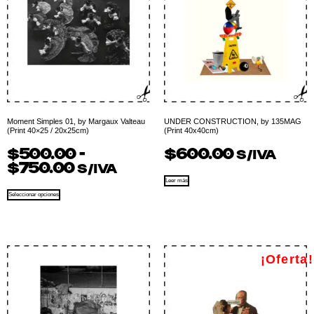
Moment Simples 01, by Margaux Valteau
UNDER CONSTRUCTION, by 135MAG
(Print 40×25 / 20x25cm)
(Print 40x40cm)
$
500.00
-
$
600.00
S/IVA
$
750.00
S/IVA
Leer más
Seleccionar opciones
¡Oferta!