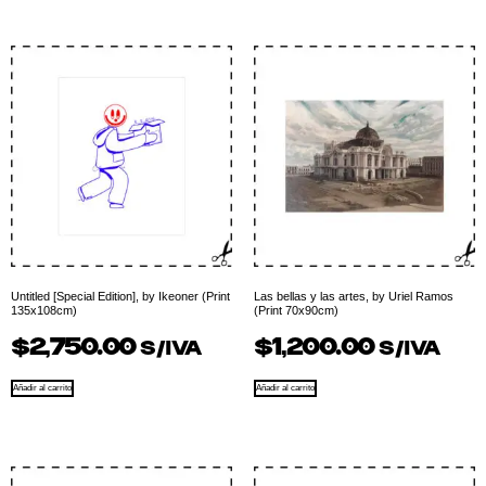
Untitled [Special Edition], by Ikeoner (Print
Las bellas y las artes, by Uriel Ramos
135x108cm)
(Print 70x90cm)
$
2,750.00
$
1,200.00
S/IVA
S/IVA
Añadir al carrito
Añadir al carrito