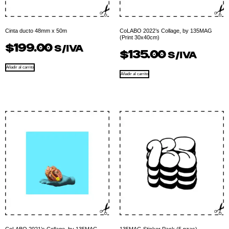
Cinta ducto 48mm x 50m
CoLABO 2022’s Collage, by 135MAG
(Print 30x40cm)
$
199.00
S/IVA
$
135.00
S/IVA
Añadir al carrito
Añadir al carrito