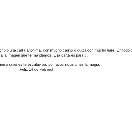
escribió una carta anónima, con mucho cariño o quizá con mucho
hate
. En todo 
a la imagen que te mandamos. Esa carta es para ti.
én o quienes te escribieron, por favor, no arruines la magia.
¡Feliz 14 de Febrero!