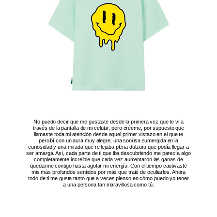
No puedo decir que me gustaste desde la primera vez que te vi a
través de la pantalla de mi celular, pero créeme, por supuesto que
llamaste toda mi atención desde aquel primer vistazo en el que te
percibí con un aura muy alegre, una sonrisa sumergida en la
curiosidad y una mirada que reflejaba plena dulzura que podía llegar a
ser amarga. Así, cada parte de ti que iba descubriendo me parecía algo
completamente increíble que cada vez aumentaron las ganas de
quedarme contigo hasta agotar mi energía. Con el tiempo cautivaste
mis más profundos sentidos por más que traté de ocultarlos. Ahora
todo de ti me gusta tanto que a veces pienso en cómo puedo yo tener
a una persona tan maravillosa como tú.