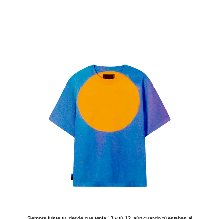
Siempre fuiste tu, desde que tenía 13 y tú 12, aún cuando tú estabas al