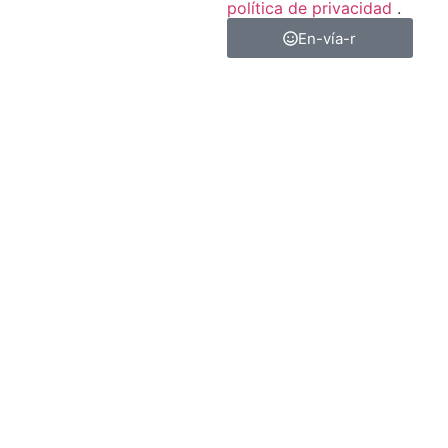
política de privacidad
.
En-vía-r