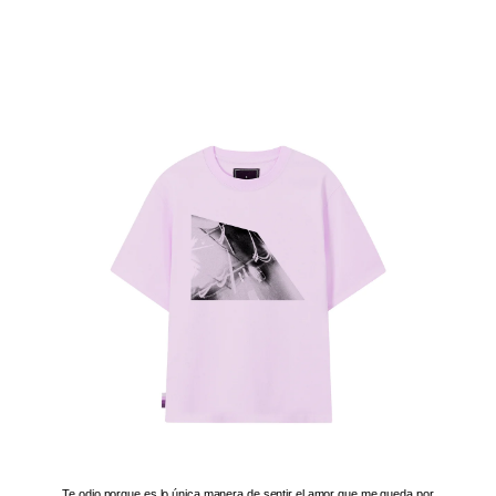
Te odio porque es lo única manera de sentir el amor que me queda por