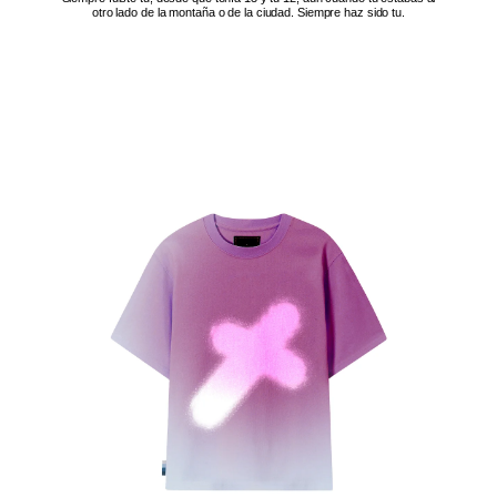
otro lado de la montaña o de la ciudad. Siempre haz sido tu.