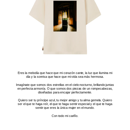
Eres la melodía que hace que mi corazón cante, la luz que ilumina mi
día y la sonrisa que hace que mi vida sea más hermosa.
Imagínate que somos dos estrellas en el cielo nocturno, brillando juntas
en perfecta armonía. O que somos dos piezas de un rompecabezas,
diseñadas para encajar perfectamente.
Quiero ser tu príncipe azul, tu mejor amigo y tu alma gemela. Quiero
ser el que te haga reír, el que te haga sentir especial y el que te haga
sentir que eres la única mujer en el mundo.
Con todo mi cariño.