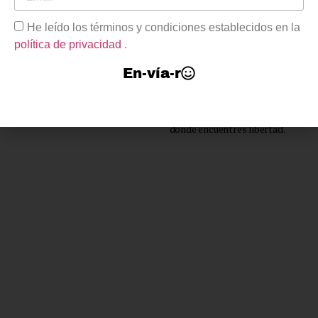
Entre danzas monocordes
He leído los términos y condiciones establecidos en la
de un bravío vendaval
ceñiremos la distancia
política de privacidad
.
entre tus pies y mi fangal.
En-vía-r
Cuando creas perder el norte
seré brújula de mar:
el cerezo en horizonte
donde encuentres libertad.