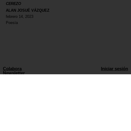
CEREZO
ALAN JOSUÉ VÁZQUEZ
febrero 14, 2023
Poesía
Colabora
Iniciar sesión
Newsletter
Política de privacidad
Aviso Legal
WORLD WIDE CREATORS
info@135mag.com
© 2026 135MAG