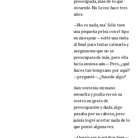
preocupada, más de lo que
recuerdo. No la veo hace tres
años.
—No es nada, ma’. Sólo tuve
una pequeña pelea con el tipo
en mi espejo —solté una risita
al final para tratar calmarla y
asegurarme que no se
preocupara de más, pero ella
lucía ansiosa aún—. Pero, ¿qué
haces tan temprano por aquí?
—pregunté—. ¿Sucede algo?
Aún sostenía mi mano
envuelta y podía ver en su
rostro un gesto de
preocupación y duda, algo
pasaba por su cabeza, pero
jamás logré acertar nada de lo
que pensó alguna vez.
—Quería ver si estabas bien —