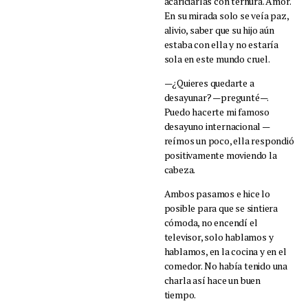
acariciarlas con ternura. Amor.
En su mirada solo se veía paz,
alivio, saber que su hijo aún
estaba con ella y no estaría
sola en este mundo cruel.
—¿Quieres quedarte a
desayunar? —pregunté—.
Puedo hacerte mi famoso
desayuno internacional —
reímos un poco, ella respondió
positivamente moviendo la
cabeza.
Ambos pasamos e hice lo
posible para que se sintiera
cómoda, no encendí el
televisor, solo hablamos y
hablamos, en la cocina y en el
comedor. No había tenido una
charla así hace un buen
tiempo.