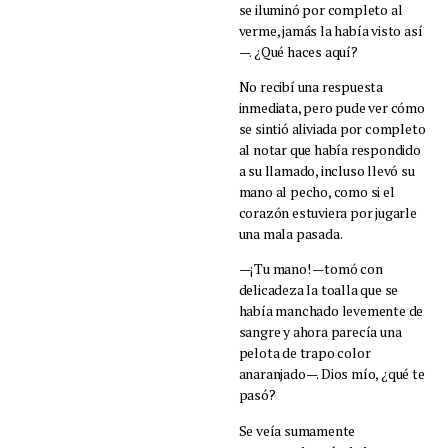
se iluminó por completo al
verme, jamás la había visto así
—. ¿Qué haces aquí?
No recibí una respuesta
inmediata, pero pude ver cómo
se sintió aliviada por completo
al notar que había respondido
a su llamado, incluso llevó su
mano al pecho, como si el
corazón estuviera por jugarle
una mala pasada.
—¡Tu mano! —tomó con
delicadeza la toalla que se
había manchado levemente de
sangre y ahora parecía una
pelota de trapo color
anaranjado—. Dios mío, ¿qué te
pasó?
Se veía sumamente