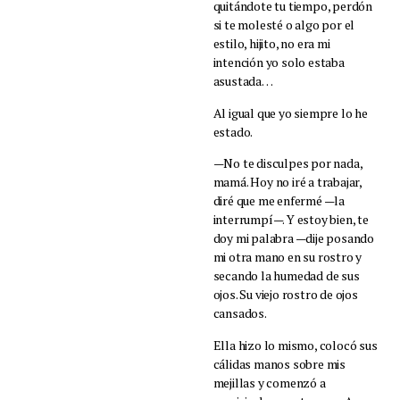
quitándote tu tiempo, perdón
si te molesté o algo por el
estilo, hijito, no era mi
intención yo solo estaba
asustada…
Al igual que yo siempre lo he
estado.
—No te disculpes por nada,
mamá. Hoy no iré a trabajar,
diré que me enfermé —la
interrumpí—. Y estoy bien, te
doy mi palabra —dije posando
mi otra mano en su rostro y
secando la humedad de sus
ojos. Su viejo rostro de ojos
cansados.
Ella hizo lo mismo, colocó sus
cálidas manos sobre mis
mejillas y comenzó a