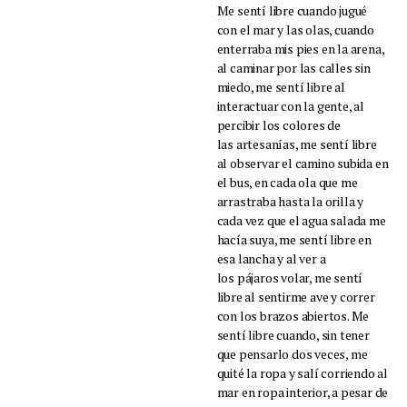
Me sentí libre cuando jugué
con el mar y las olas, cuando
enterraba mis pies en la arena,
al caminar por las calles sin
miedo, me sentí libre al
interactuar con la gente, al
percibir los colores de
las artesanías, me sentí libre
al observar el camino subida en
el bus, en cada ola que me
arrastraba hasta la orilla y
cada vez que el agua salada me
hacía suya, me sentí libre en
esa lancha y al ver a
los pájaros volar, me sentí
libre al sentirme ave y correr
con los brazos abiertos. Me
sentí libre cuando, sin tener
que pensarlo dos veces, me
quité la ropa y salí corriendo al
mar en ropa interior, a pesar de