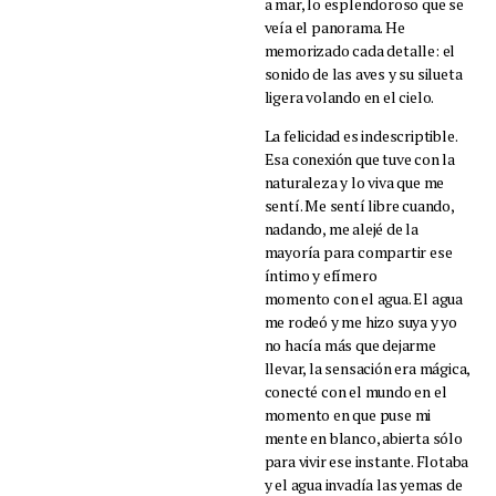
a mar, lo esplendoroso que se
veía el panorama. He
memorizado cada detalle: el
sonido de las aves y su silueta
ligera volando en el cielo.
La felicidad es indescriptible.
Esa conexión que tuve con la
naturaleza y lo viva que me
sentí. Me sentí libre cuando,
nadando, me alejé de la
mayoría para compartir ese
íntimo y efímero
momento con el agua. El agua
me rodeó y me hizo suya y yo
no hacía más que dejarme
llevar, la sensación era mágica,
conecté con el mundo en el
momento en que puse mi
mente en blanco, abierta sólo
para vivir ese instante. Flotaba
y el agua invadía las yemas de