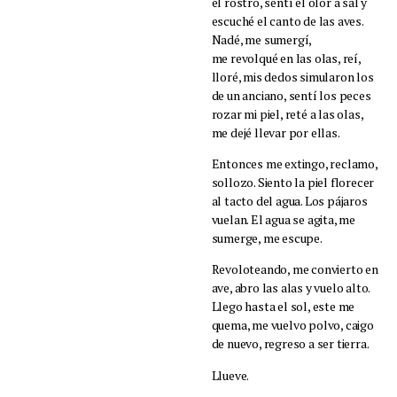
el rostro, sentí el olor a sal y
escuché el canto de las aves.
Nadé, me sumergí,
me revolqué en las olas, reí,
lloré, mis dedos simularon los
de un anciano, sentí los peces
rozar mi piel, reté a las olas,
me dejé llevar por ellas.
Entonces me extingo, reclamo,
sollozo. Siento la piel florecer
al tacto del agua. Los pájaros
vuelan. El agua se agita, me
sumerge, me escupe.
Revoloteando, me convierto en
ave, abro las alas y vuelo alto.
Llego hasta el sol, este me
quema, me vuelvo polvo, caigo
de nuevo, regreso a ser tierra.
Llueve.