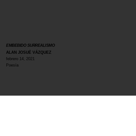
EMBEBIDO SURREALISMO
ALAN JOSUÉ VÁZQUEZ
febrero 14, 2021
Poesía
Colabora
Iniciar sesión
Newsletter
Política de privacidad
Aviso Legal
WORLD WIDE CREATORS
info@135mag.com