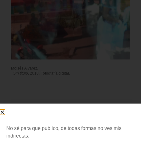
Moisés Álvarez.
Sin título
. 2018. Fotogtafía digital.
Abstraído en mi solsticio
No sé para que publico, de todas formas no ves mis
palpo el limbo donde habito,
indirectas.
jugando con cocodrilos