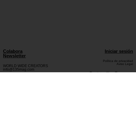
Colabora
Iniciar sesión
Newsletter
Política de privacidad
Aviso Legal
WORLD WIDE CREATORS
info@135mag.com
© 2026 135MAG