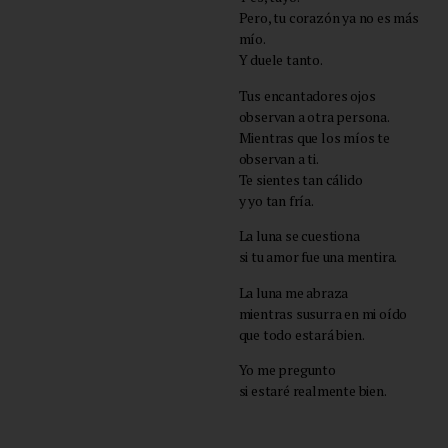
Pero, tu corazón ya no es más
mío.
Y duele tanto.
Tus encantadores ojos
observan a otra persona.
Mientras que los míos te
observan a ti.
Te sientes tan cálido
y yo tan fría.
La luna se cuestiona
si tu amor fue una mentira.
La luna me abraza
mientras susurra en mi oído
que todo estará bien.
Yo me pregunto
si estaré realmente bien.