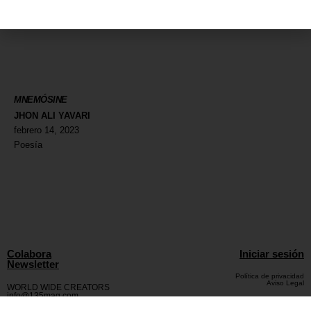
MNEMÓSINE
JHON ALI YAVARI
febrero 14, 2023
Poesía
Colabora
Iniciar sesión
Newsletter
Política de privacidad
Aviso Legal
WORLD WIDE CREATORS
info@135mag.com