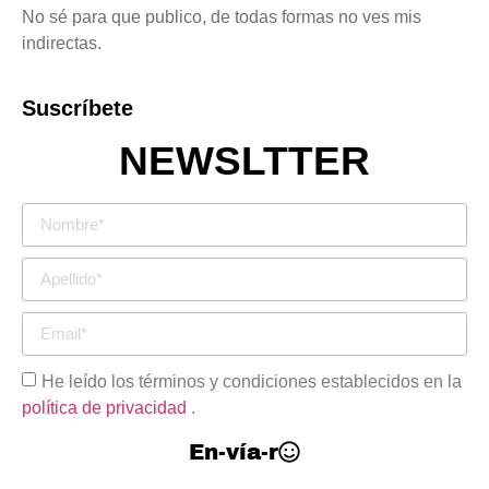
No sé para que publico, de todas formas no ves mis
Gerardo Buendía.
indirectas.
Naufragio sobre espinas de aire
. 2023. Fotografía digital.
Suscríbete
NEWSLTTER
Todas las noches
espero a que me crezcan
árboles del pecho
para ser sombra
y alimento
de los lobos
que vuelan
sobre ríos
de memoria.
He leído los términos y condiciones establecidos en la
política de privacidad
.
En-vía-r