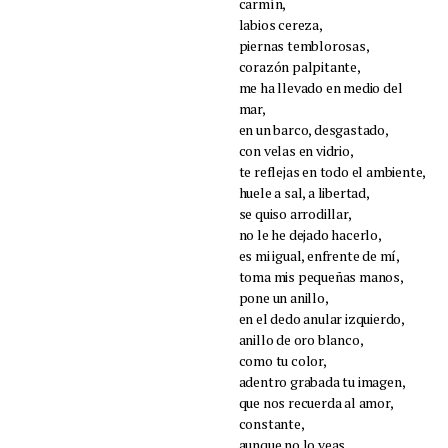
carmín,
labios cereza,
piernas temblorosas,
corazón palpitante,
me ha llevado en medio del
mar,
en un barco, desgastado,
con velas en vidrio,
te reflejas en todo el ambiente,
huele a sal, a libertad,
se quiso arrodillar,
no le he dejado hacerlo,
es mi igual, enfrente de mí,
toma mis pequeñas manos,
pone un anillo,
en el dedo anular izquierdo,
anillo de oro blanco,
como tu color,
adentro grabada tu imagen,
que nos recuerda al amor,
constante,
aunque no lo veas,