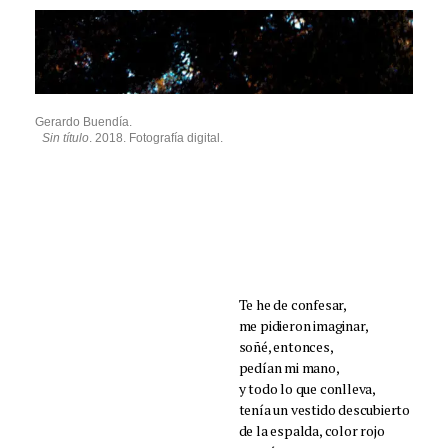
Gerardo Buendía.
Sin título
. 2018. Fotografía digital.
Te he de confesar,
me pidieron imaginar,
soñé, entonces,
pedían mi mano,
y todo lo que conlleva,
tenía un vestido descubierto
de la espalda, color rojo