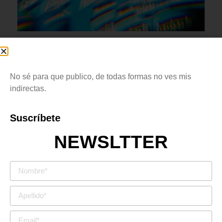
Gabriel Amador.
Año nuevo chino I (Año del perro)
. 2018. Fotografía digital.
No sé para que publico, de todas formas no ves mis
indirectas.
Suscríbete
Pero me consumí al respirar,
cada respiro era una agonía.
NEWSLTTER
Desgarré mi cuerpo, lo desollé.
Pensé que todo terminaría,
pero mi llanto se hizo eterno.
Ya no existía, era un ente vacío
y corrupto. Escupí mi sangre
hasta olvidarme de quién era.
Entonces pensé, y rogué. Será
como dormir sin sueños, sin