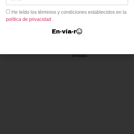
pensar, sin sentir, sin recordar.
Me olvidé de quién era. Me
He leído los términos y condiciones establecidos en la
convertí en un extraño. Mi
política de privacidad
.
cuerpo se lo trago la
tierra. Entonces comprendí lo
En-vía-r
que era. Un ser sin forma, sin
rostro, sin mente. Un cuerpo
deconstruido, y una mente
olvidada.