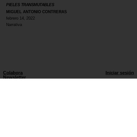
PIELES TRANSMUTABLES
MIGUEL ANTONIO CONTRERAS
febrero 14, 2022
Narrativa
Colabora
Iniciar sesión
Newsletter
Política de privacidad
Aviso Legal
WORLD WIDE CREATORS
info@135mag.com
© 2026 135MAG