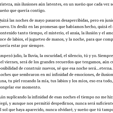
risteza, mis ilusiones aún latentes, en un sueño que cada vez s
ueño que quería contigo.
uizá las noches de mayo pasaron desapercibidas, pero en junio
uevo. Un desliz en las promesas que habíamos hecho, quizá e
ontenido tanto tiempo, el misterio, el ansia, la ilusión y el amo
oce de labios, el jugueteo de manos, y la noche, para que com
uería estar por siempre.
mpezó julio, la lluvia, la oscuridad, el silencio, tú y yo. Siem
el viernes, será de los grandes recuerdos que tengamos, aún c
osibilidad de construir nuevos, sé que esa noche será…eterna.
oches que sembraron en mí infinidad de emociones, de ilusion
una, tu piel rozando la mía, tus labios y los míos, eso era todo
congelar ese momento.
ún suplicando la infinidad de esas noches el tiempo no me hizo
legó, y aunque nos permitió despedirnos, nunca será suficient
l sol que haya aparecido, nunca olvidaré, y sueño que tú tamp