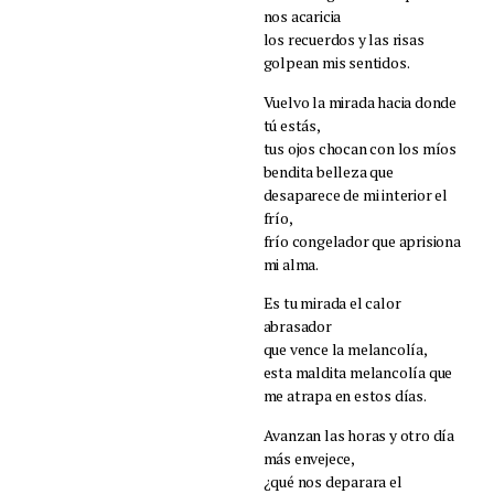
nos acaricia
los recuerdos y las risas
golpean mis sentidos.
Vuelvo la mirada hacia donde
tú estás,
tus ojos chocan con los míos
bendita belleza que
desaparece de mi interior el
frío,
frío congelador que aprisiona
mi alma.
Es tu mirada el calor
abrasador
que vence la melancolía,
esta maldita melancolía que
me atrapa en estos días.
Avanzan las horas y otro día
más envejece,
¿qué nos deparara el