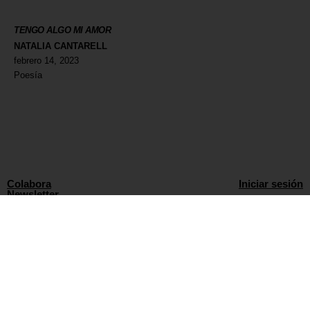
TENGO ALGO MI AMOR
NATALIA CANTARELL
febrero 14, 2023
Poesía
Colabora
Iniciar sesión
Newsletter
Política de privacidad
Aviso Legal
WORLD WIDE CREATORS
info@135mag.com
© 2026 135MAG