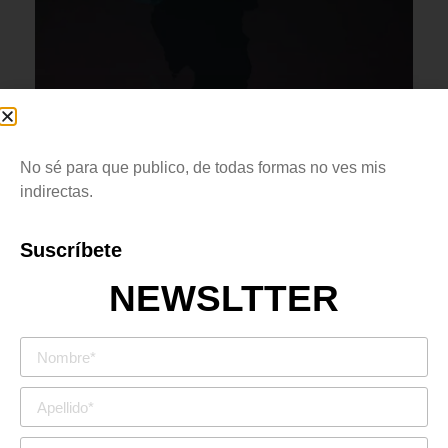
Sandra Loza.
8
. 2022. Fotografía digital.
No sé para que publico, de todas formas no ves mis
indirectas.
Suscríbete
Tengo algo mi amor,
NEWSLTTER
un día te amo y al siguiente no,
por la mañana tengo ganas de
amanecer a tu lado
y en la noche agradezco que
estés lejos.
Mi amor,
me he equivocado.