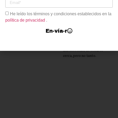
Desde el principio no debí
tomar esa decisión, esa en la
que me comprometía contigo,
He leído los términos y condiciones establecidos en la
esa en la que susurré mentiras
política de privacidad
.
y grité como verdades.
En-vía-r
Tengo algo mi amor,
algo que no es amor.
Es una obsesión,
una necesidad de sentirte
cerca, pero no tanto.