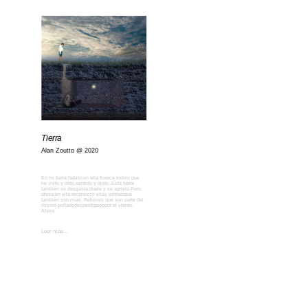
Tierra
Alan Zoutto
2020
En mi tierra habito;en ella florece todolo que
he visto y oído,sentido y olido. Esta tierra
también se desgasta,duele y se agrieta.Pero
ahora,en ella reconozco esas estríasque
también son mías. Relieves que son parte del
mismo puñadodesperdigadopor el viento.
Ahora
Leer más...