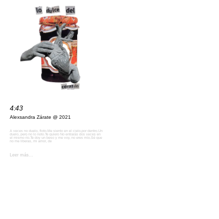
4:43
Alexsandra Zárate
2021
A veces no duelo, floto.Me siento en el cielo,por dentro.Un
duelo, pero no lo noto.Te quiero No entrarás dos veces en
el mismo río.Te doy un beso y me voy, no eres mío.Sé que
no me liberas, mi amor, de
Leer más...