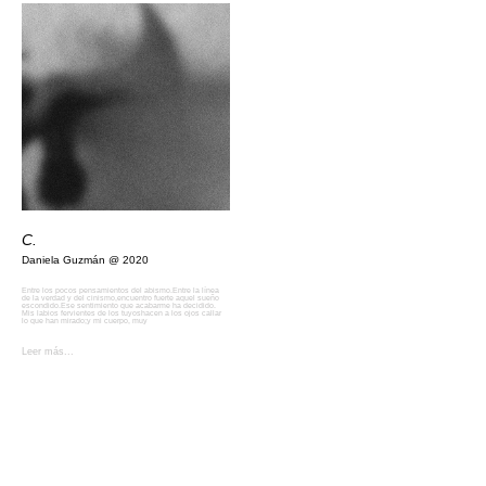
C.
Daniela Guzmán
2020
Entre los pocos pensamientos del abismo.Entre la línea
de la verdad y del cinismo,encuentro fuerte aquel sueño
escondido.Ese sentimiento que acabarme ha decidido.
Mis labios fervientes de los tuyoshacen a los ojos callar
lo que han mirado;y mi cuerpo, muy
Leer más...