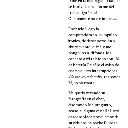
pone en la madrugada cuando
se le olvida el uniforme del
trabajo. Quién sabe.
Ciertamente no me interesa.
Enciendo luego la
computadora en un impulso
irónico, de desesperación o
aburrimiento, quizá, y me
pongo los audífonos, los
conecto a mi teléfono con 1%
de batería. Es sólo el aviso de
que no quiero interrupciones.
«
Ya me voy a dormir
», responde
M, no obstante.
Me quedo mirando su
fotografía en el chat,
disociando. Me pregunto,
acaso, si alguna vez ella lloró
desconsolada por el amor de
su vida en una noche lluviosa.