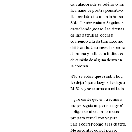
calculadora de su teléfono, mi
hermano se postra pensativo.
Ha perdido dinero en la bolsa.
Sólo él sabe cuánto. Seguimos
escuchando, acaso, las sirenas
de las patrullas, coches
corriendo a la distancia, como
drifteando. Una mezcla sonora
de rutina y calle con tintineos
de cumbia de alguna fiesta en
la colonia.
«No sé sobre qué escribir hoy.
Lo dejaré para luego», le digo a
M.
Honey
se acurruca a mi lado.
—¿Te conté que en la semana
me persiguió un perro negro?
—digo mientras mi hermano
prepara cereal con yogurt—.
Salí a correr como a las cuatro.
Me encontré con el perro.