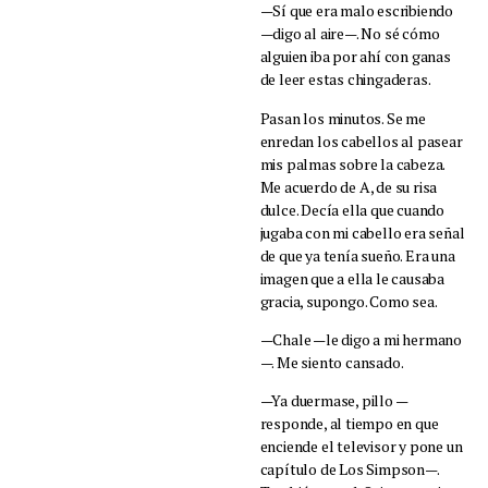
—Sí que era malo escribiendo
—digo al aire—. No sé cómo
alguien iba por ahí con ganas
de leer estas chingaderas.
Pasan los minutos. Se me
enredan los cabellos al pasear
mis palmas sobre la cabeza.
Me acuerdo de A, de su risa
dulce. Decía ella que cuando
jugaba con mi cabello era señal
de que ya tenía sueño. Era una
imagen que a ella le causaba
gracia, supongo. Como sea.
—Chale —le digo a mi hermano
—. Me siento cansado.
—Ya duermase, pillo —
responde, al tiempo en que
enciende el televisor y pone un
capítulo de Los Simpson—.