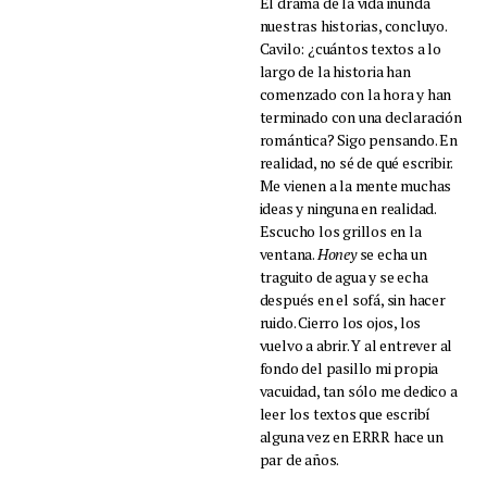
El drama de la vida inunda
nuestras historias, concluyo.
Cavilo: ¿cuántos textos a lo
largo de la historia han
comenzado con la hora y han
terminado con una declaración
romántica? Sigo pensando. En
realidad, no sé de qué escribir.
Me vienen a la mente muchas
ideas y ninguna en realidad.
Escucho los grillos en la
ventana.
Honey
se echa un
traguito de agua y se echa
después en el sofá, sin hacer
ruido. Cierro los ojos, los
vuelvo a abrir. Y al entrever al
fondo del pasillo mi propia
vacuidad, tan sólo me dedico a
leer los textos que escribí
alguna vez en ERRR hace un
par de años.