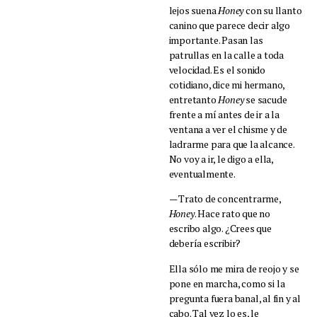
lejos suena
Honey
con su llanto
canino que parece decir algo
importante. Pasan las
patrullas en la calle a toda
velocidad. Es el sonido
cotidiano, dice mi hermano,
entretanto
Honey
se sacude
frente a mí antes de ir a la
ventana a ver el chisme y de
ladrarme para que la alcance.
No voy a ir, le digo a ella,
eventualmente.
— Trato de concentrarme,
Honey
. Hace rato que no
escribo algo. ¿Crees que
debería escribir?
Ella sólo me mira de reojo y se
pone en marcha, como si la
pregunta fuera banal, al fin y al
cabo. Tal vez lo es, le