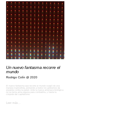
Un nuevo fantasma recorre el
mundo
Rodrigo Colín
2020
El nuevo fantasma que recorre el mundo surgió de una
manera inadvertida, poniendo a todos los gobiernos de
espalda contra la pared. Ante la nueva amenaza biológica
no se tenía arma alguna para combatirla, y hasta la
cúspide del capitalismo
Leer más...