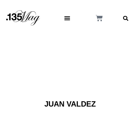
JUAN VALDEZ