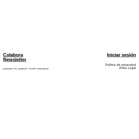
Colabora
Iniciar sesión
Newsletter
Política de privacidad
Aviso Legal
WORLD WIDE CREATORS
info@135mag.com
© 2026 135MAG