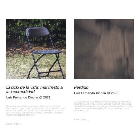
El ciclo de la vida: manifiesto a
Perdido
la incomodidad
Luis Fernando Dinorin
2020
Luis Fernando Dinorin
2021
«¿A dónde vas? ¿A dónde piensas llegar? Te hace falta
encontrar tu camino». He escuchado muchas veces que
Nunca me consideré muy bueno para pensar a futuro.
necesito un rumbo en mi vida, así que desde hace mucho
Cada que en la escuela preguntaban lo que queríamos ser
comencé a sentirme perdido. Me dicen perdido…perdido
de adultos, solía mentir, decía lo primero que se cruzaba
en el fondo de
por mi cabeza: «arquitecto, maestra, contador, profesor».
Incluso, en alguna ocasión,
Leer más...
Leer más...