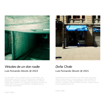
Virtudes de un don nadie
Doña Chole
Luis Fernando Dinorin
2023
Luis Fernando Dinorin
2021
Es una tarde como cualquier otra, no obstante, una
Entiendo por esa mirada fría que sólo estoy aquí para
abrumadora sensación de incertidumbre impregna el
ofrecer desilusiones y preocupación. Nuevamente, el
ambiente. Deambulo perdido, rodeado de un entorno
viento me trae contigo, entregándote una más de mis
implacable y gélido. En completa confusión recorro las
noches; viéndote cómo mi último recurso, a pesar de ser
calles que mis pasos encuentran; hostigado por un
tú la compañera que me
incómodo sentimiento
Leer más...
Leer más...