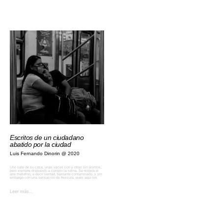
Escritos de un ciudadano
abatido por la ciudad
Luis Fernando Dinorin
2020
Uno sale de su casa, unas veces con y otras sin ánimos,
pero siempre dispuesto a cumplir la rutina. Se respira el
aire matutino, a decir verdad, bastante contaminado, y sin
embargo con una sensación de frescura, pues aquí los
Leer más...